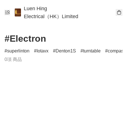
Luen Hing
Electrical（HK）Limited
#Electron
superlinton
Iotavx
Denton1S
turntable
compass
0項 商品