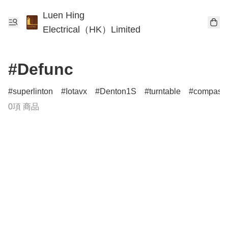
Luen Hing
Electrical（HK）Limited
#Defunc
superlinton
Iotavx
Denton1S
turntable
compass
0項 商品