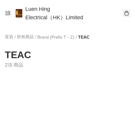
Luen Hing
Electrical（HK）Limited
首頁
/
所有商品
/
/
Brand (Prefix T - Z)
TEAC
TEAC
2項 商品