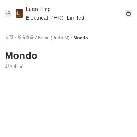
Luen Hing
Electrical（HK）Limited
首頁
/
所有商品
/
/
Brand (Prefix M)
Mondo
Mondo
1項 商品