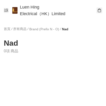
Luen Hing
Electrical（HK）Limited
首頁
/
所有商品
/
/
Brand (Prefix N - O)
Nad
Nad
0項 商品