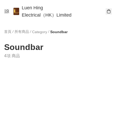
Luen Hing
Electrical（HK）Limited
首頁
/
所有商品
/
/
Category
Soundbar
Soundbar
4項 商品