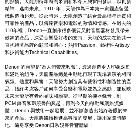
的熱情。天龍期待即將到來創新和令人興奮的發展，以創新
精神，邁向未來。1910 年，天龍作為日本第一家國產留聲
機製造商起步。從那時起，天龍創造了結合最高標準音質和
可靠性的產品，以傳達音樂和電影的激情和情感。在過去的
110年裡，Denon一直創作很多優質又對音響器材發展帶來
鼓舞的產品，深受音響愛好者的支持。天龍的成功在於其一
直抱持著品牌的願景和初心：熱情Passion、藝術性Artistry
和技術能力Technical Capabilities。

Denon 的願望是“為人們帶來興奮”，透過創造令人印象深刻
和滿足的組件，天龍產品總是生動地再現了現場表演的相同
氣氛、熱度和興奮！天龍努力創造具有藝術性和創造性的產
品，始終考慮客戶如何享受音樂和電影並為之感動，並反映
未來天龍所有者的品味和願望。從早期的機器錄音，到 
PCM 錄音和環繞聲的興起，再到今天的移動和網絡流媒
體，Denon 與技術一起發展，並不斷創造出始終著眼於未
來的產品。天龍將繼續推進高科技的發展，讓用家隨時隨
地、隨身享受 Denon日系靚聲音響體驗！
