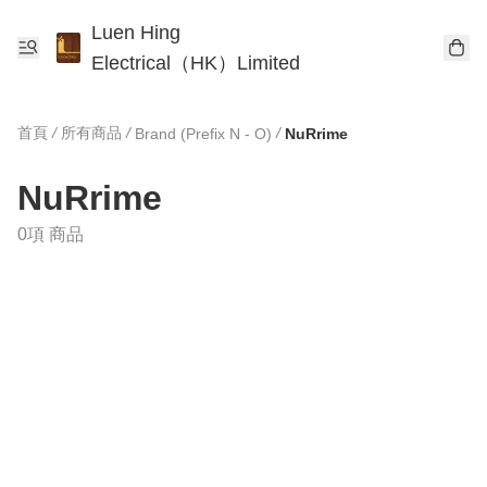
Luen Hing
Electrical（HK）Limited
首頁
/
所有商品
/
/
Brand (Prefix N - O)
NuRrime
NuRrime
0項 商品