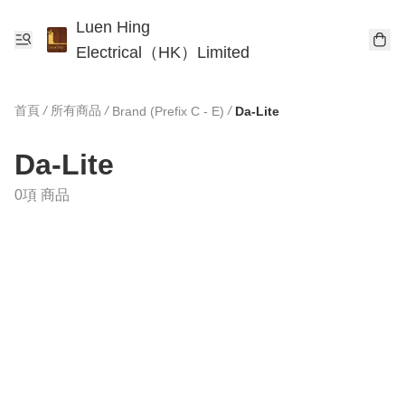
Luen Hing
Electrical（HK）Limited
首頁
/
所有商品
/
/
Brand (Prefix C - E)
Da-Lite
Da-Lite
0項 商品