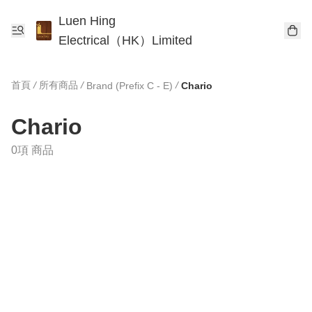
Luen Hing
Electrical（HK）Limited
首頁
/
所有商品
/
/
Brand (Prefix C - E)
Chario
Chario
0項 商品