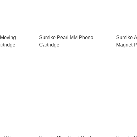
 Moving
Sumiko Pearl MM Phono
Sumiko A
rtridge
Cartridge
Magnet P