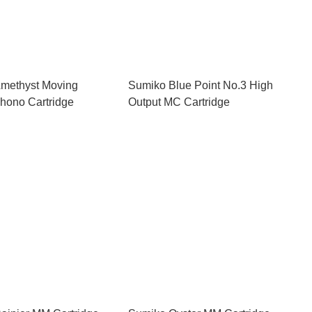
methyst Moving
Sumiko Blue Point No.3 High
hono Cartridge
Output MC Cartridge