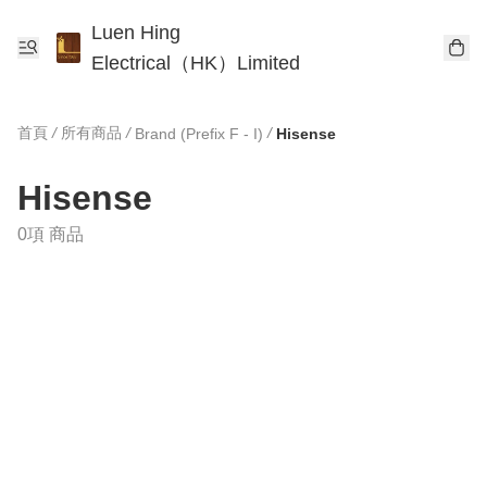
Luen Hing
Electrical（HK）Limited
首頁
/
所有商品
/
/
Brand (Prefix F - I)
Hisense
Hisense
0項 商品