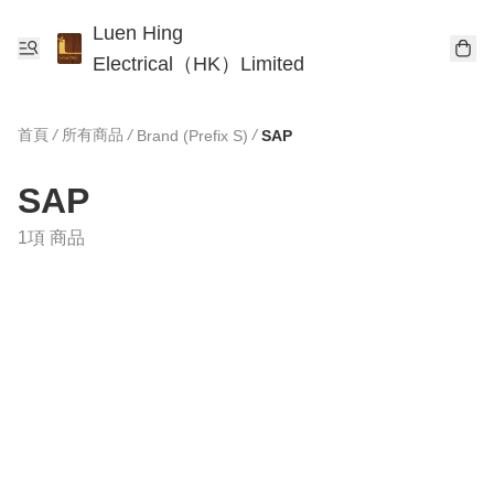
Luen Hing
Electrical（HK）Limited
首頁
/
所有商品
/
/
Brand (Prefix S)
SAP
SAP
1項 商品