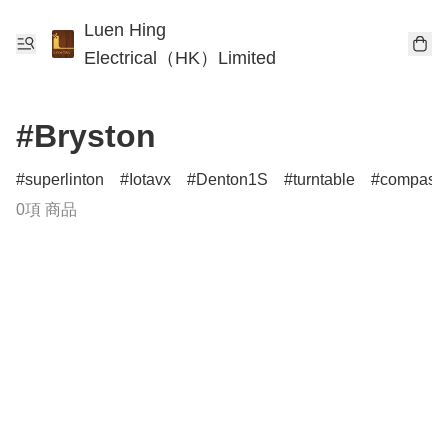
Luen Hing
Electrical（HK）Limited
#Bryston
superlinton
Iotavx
Denton1S
turntable
compass
0項 商品