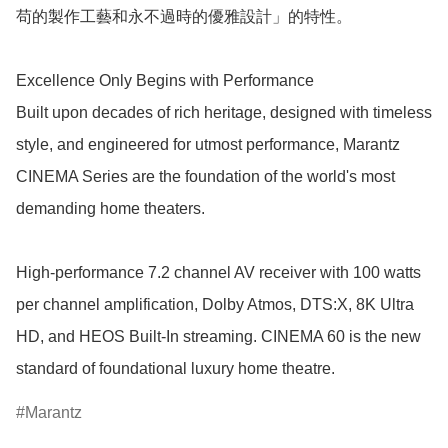
苟的製作工藝和永不過時的優雅設計」的特性。

Excellence Only Begins with Performance

Built upon decades of rich heritage, designed with timeless 
style, and engineered for utmost performance, Marantz 
CINEMA Series are the foundation of the world's most 
demanding home theaters.

High-performance 7.2 channel AV receiver with 100 watts 
per channel amplification, Dolby Atmos, DTS:X, 8K Ultra 
HD, and HEOS Built-In streaming. CINEMA 60 is the new 
standard of foundational luxury home theatre.
Marantz