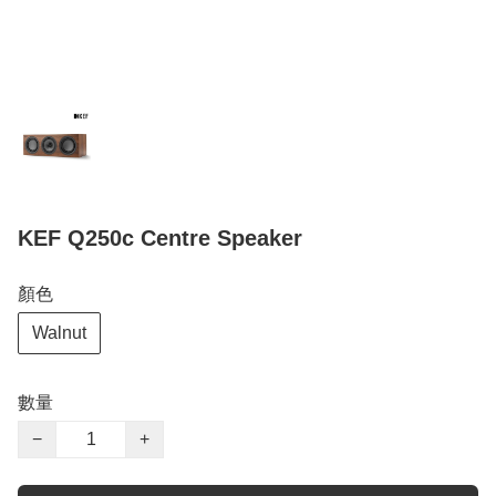
KEF Q250c Centre Speaker
顏色
Walnut
數量
−
+