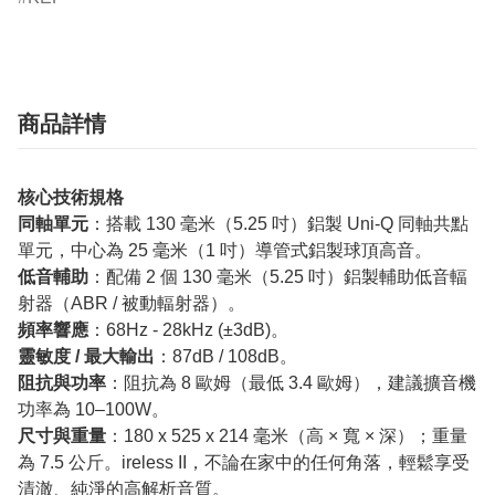
商品詳情
核心技術規格
同軸單元
：搭載 130 毫米（5.25 吋）鋁製 Uni-Q 同軸共點
單元，中心為 25 毫米（1 吋）導管式鋁製球頂高音。
低音輔助
：配備 2 個 130 毫米（5.25 吋）鋁製輔助低音輻
射器（ABR / 被動輻射器）。
頻率響應
：68Hz - 28kHz (±3dB)。
靈敏度 / 最大輸出
：87dB / 108dB。
阻抗與功率
：阻抗為 8 歐姆（最低 3.4 歐姆），建議擴音機
功率為 10–100W。
尺寸與重量
：180 x 525 x 214 毫米（高 × 寬 × 深）；重量
為 7.5 公斤。ireless II，不論在家中的任何角落，輕鬆享受
清澈、純淨的高解析音質。