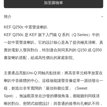
加至購物車
簡介
−
KEF Q250c 中置聲道喇叭

KEF Q250c 是 KEF 旗下入門級 Q 系列（Q Series）中的
一款中置聲道喇叭。它的設計核心是為了提供極其清晰、真
實的電影人聲與對白，特別適合與同系列的 Q150 或 Q350 
書架喇叭搭配，組成高性價比的家庭影院。

主要產品亮點Uni-Q 同軸共點技術：將高音單元精準放置在
喇叭中音錐體的中心。這樣做能讓聲音像從單一源頭發出一
樣，創造出非常寬闊的「最佳聆聽位置」（Sweet 
Spot）。無論觀眾坐在沙發的哪個角落，都能聽到同樣清
晰的對白。密閉式箱體設計：與普通的後導向孔喇叭不同，