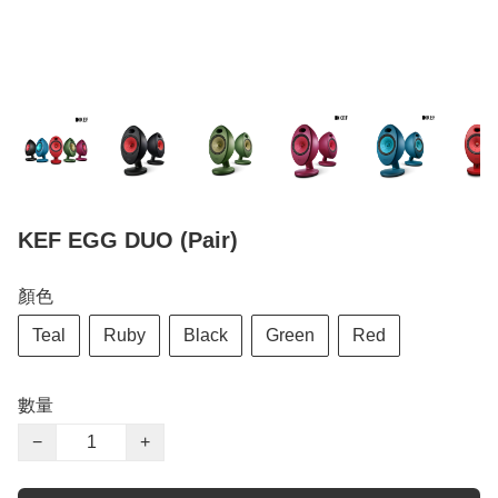
KEF EGG DUO (Pair)
顏色
Teal
Ruby
Black
Green
Red
數量
−
+