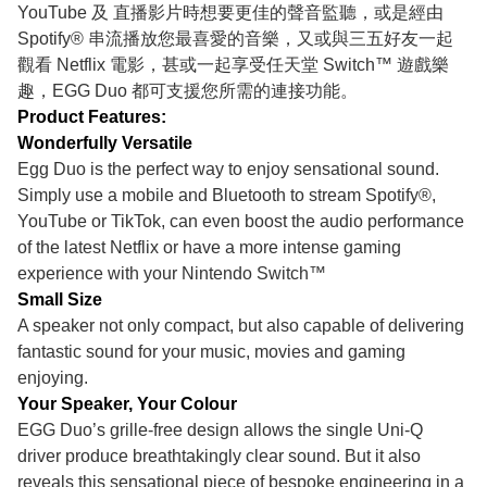
YouTube 及 直播影片時想要更佳的聲音監聽，或是經由
Spotify® 串流播放您最喜愛的音樂，又或與三五好友一起
觀看 Netflix 電影，甚或一起享受任天堂 Switch™ 遊戲樂
趣，EGG Duo 都可支援您所需的連接功能。
Product Features:
Wonderfully Versatile
Egg Duo is the perfect way to enjoy sensational sound.
Simply use a mobile and Bluetooth to stream Spotify®,
YouTube or TikTok, can even boost the audio performance
of the latest Netflix or have a more intense gaming
experience with your Nintendo Switch™
Small Size
A speaker not only compact, but also capable of delivering
fantastic sound for your music, movies and gaming
enjoying.
Your Speaker, Your Colour
EGG Duo’s grille-free design allows the single Uni-Q
driver produce breathtakingly clear sound. But it also
reveals this sensational piece of bespoke engineering in a