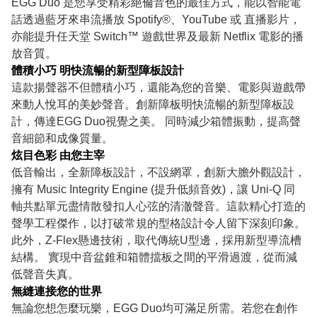
EGG Duo 是您享受精彩絕倫音色的最佳方式，能以智能電
話透過藍牙來串流播放 Spotify®、YouTube 或 直播影片，
亦能提升任天堂 Switch™ 遊戲世界及最新 Netflix 電影的播
放音質。
體積小巧 明快流暢的新型障板設計
這款揚聲器不但體積小巧，還能為您的音樂、電影與遊戲帶
來動人悅耳的美妙聲音。創新障板明快流暢的新型障板設
計，傳達EGG Duo視覺之美。 同時減少箱體振動，提高聲
音細節和成像質量。
炫目色彩 由您主宰
低音輸出，全新障板設計，不設網罩，創新大膽外觀設計，
擁有 Music Integrity Engine (提升低頻音效)，讓 Uni-Q 同
軸共點單元盡情散發扣人心弦的清澈聲音。這款精心打造的
聲學工程傑作，以打破常規的型格設計令人留下深刻印象。
此外，Z-Flex懸邊技術，取代傳統U型邊，採用新型導流槽
結構。 實現中音盆錐和箱體擋板之間的平滑過渡，從而減
低聲音失真。
無縫連接您的世界
無論您想怎麼玩樂，EGG Duo均可滿足所需。若您在創作