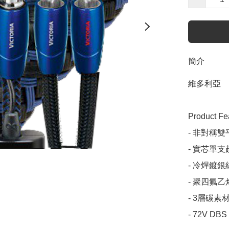
簡介
維多利亞

Product Fea
- 非對稱雙
- 實芯單
- 冷焊鍍銀
- 聚四氟乙
- 3層碳素