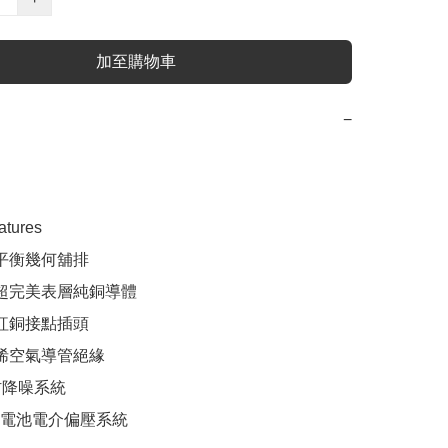
加至購物車
−
tures

平衡幾何舖排

支超完美表層純銅導體

紅銅接點插頭

烯空氣導管絕緣

材降噪系統
