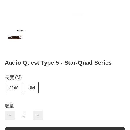
Audio Quest Type 5 - Star-Quad Series
長度 (M)
2.5M
3M
數量
−
+