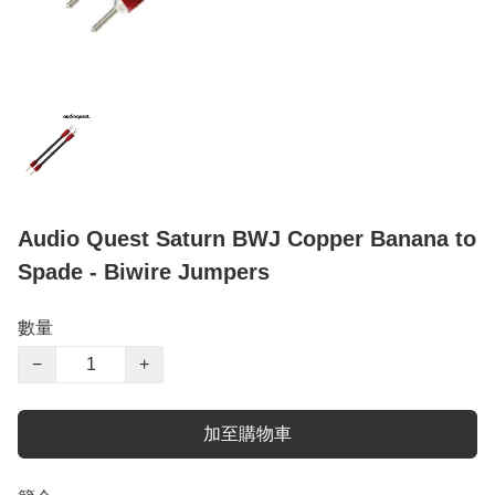
Audio Quest Saturn BWJ Copper Banana to
Spade - Biwire Jumpers
數量
−
+
加至購物車