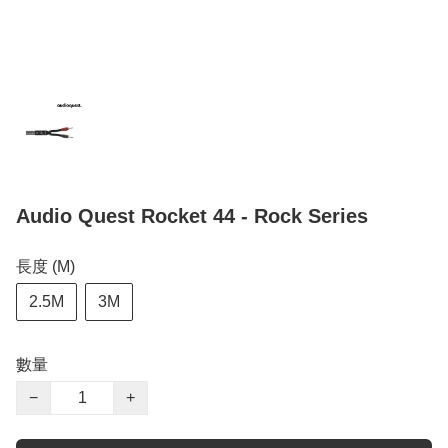
Audio Quest Rocket 44 - Rock Series
長度 (M)
2.5M
3M
數量
−
+