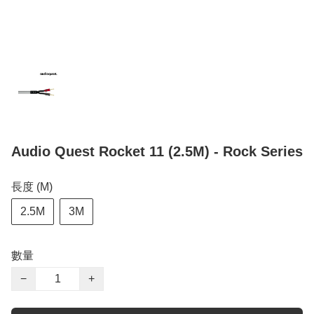
Audio Quest Rocket 11 (2.5M) - Rock Series
長度 (M)
2.5M
3M
數量
−
+