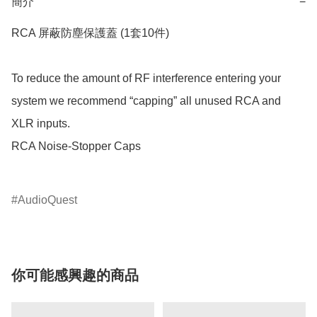
簡介
−
RCA 屏蔽防塵保護蓋 (1套10件)

To reduce the amount of RF interference entering your 
system we recommend “capping” all unused RCA and 
XLR inputs.

RCA Noise-Stopper Caps

AudioQuest
你可能感興趣的商品