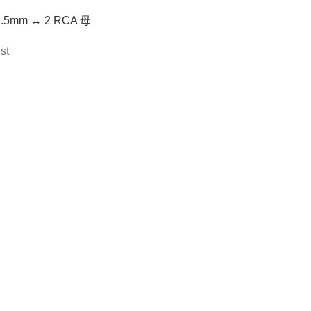
.5mm ↔ 2 RCA 母
st