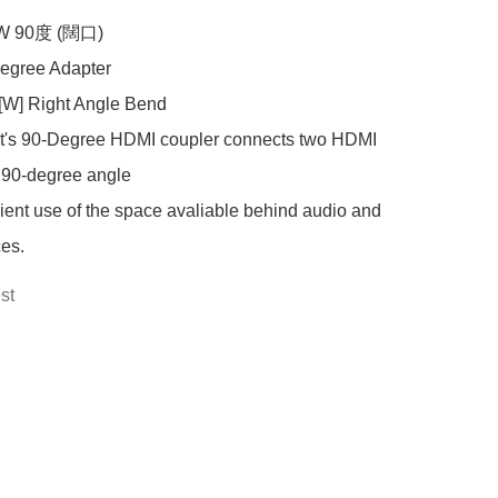
W 90度 (闊口)

gree Adapter

[W] Right Angle Bend 

's 90-Degree HDMI coupler connects two HDMI 
 90-degree angle

ient use of the space avaliable behind audio and 
ces.
st