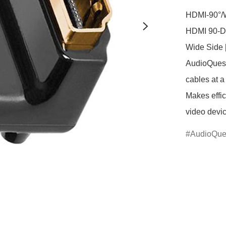
HDMI-90°/
HDMI 90-De
Wide Side 
AudioQuest
cables at a
Makes effic
video devi
AudioQue