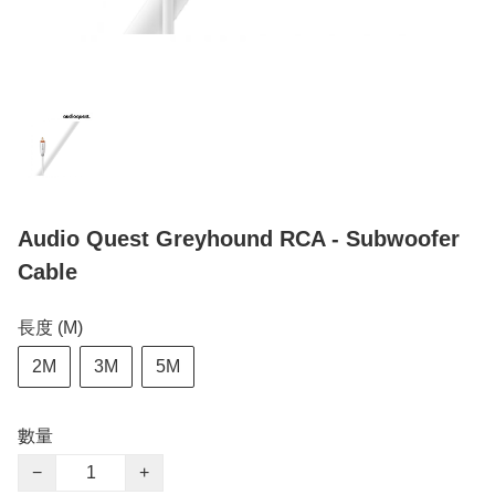
Audio Quest Greyhound RCA - Subwoofer
Cable
長度 (M)
2M
3M
5M
數量
−
+