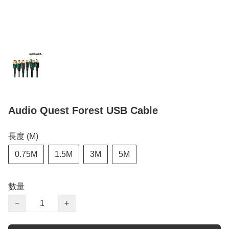
Audio Quest Forest USB Cable
長度 (M)
0.75M
1.5M
3M
5M
數量
−
+