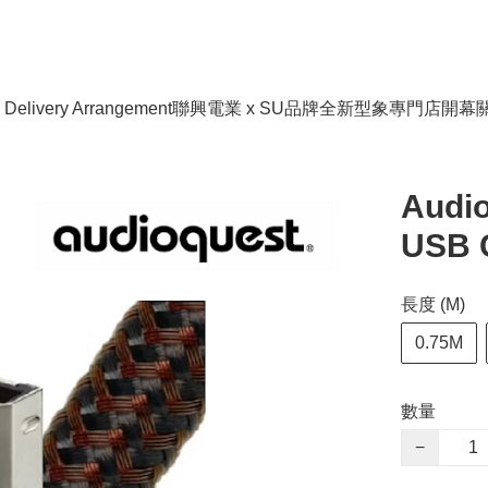
livery Arrangement
聯興電業 x SU品牌全新型象專門店開幕
Audio
USB 
長度 (M)
0.75M
數量
−