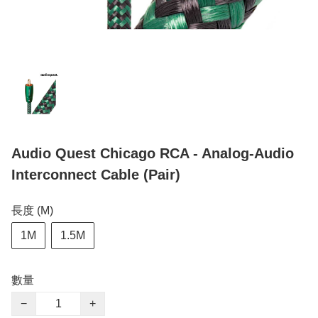
Audio Quest Chicago RCA - Analog-Audio
Interconnect Cable (Pair)
長度 (M)
1M
1.5M
數量
−
+