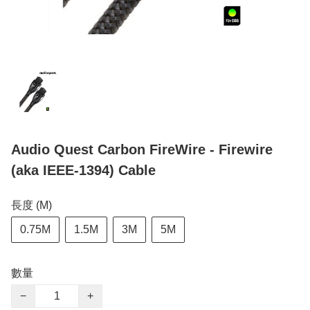
Audio Quest Carbon FireWire - Firewire
(aka IEEE-1394) Cable
長度 (M)
0.75M
1.5M
3M
5M
數量
−
+