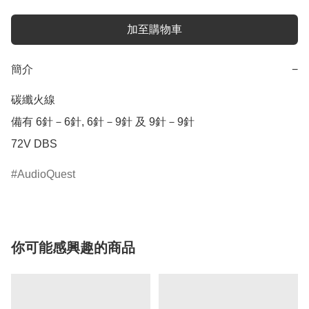
加至購物車
簡介
−
碳纖火線

備有 6針－6針, 6針－9針 及 9針－9針

AudioQuest
你可能感興趣的商品