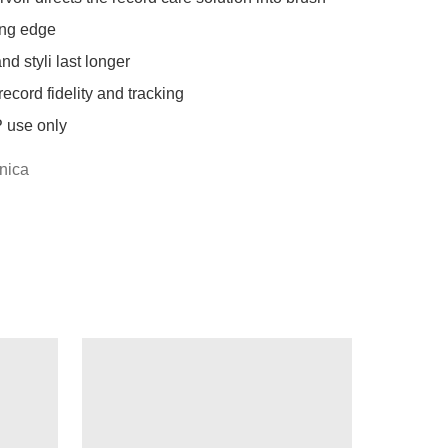
ng edge

d styli last longer

ecord fidelity and tracking

P use only
nica