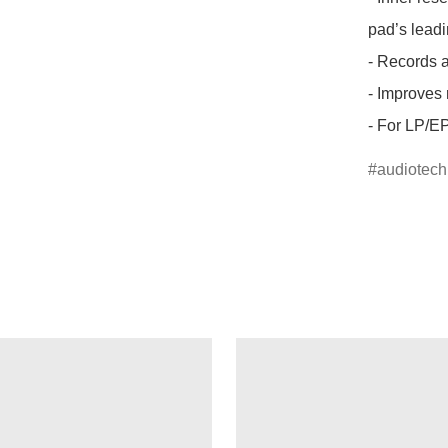
pad’s leadi
- Records an
- Improves r
- For LP/E
audiotech