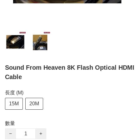
Sound From Heaven 8K Flash Optical HDMI
Cable
長度 (M)
15M
20M
數量
−
+