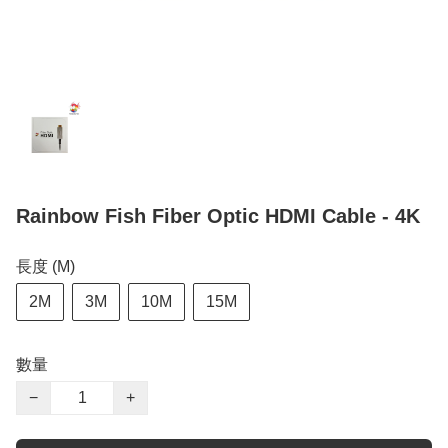
Rainbow Fish Fiber Optic HDMI Cable - 4K
長度 (M)
2M
3M
10M
15M
數量
−
+