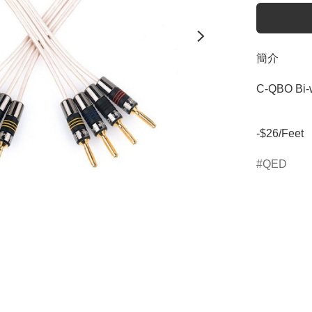
簡介
C-QBO Bi-w
-$26/Feet
QED