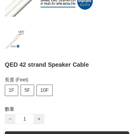
QED 42 strand Speaker Cable
長度 (Feet)
1F
5F
10F
數量
−
+