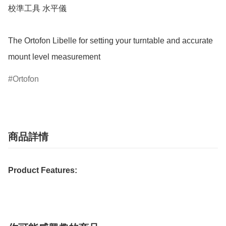
校準工具 水平儀

The Ortofon Libelle for setting your turntable and accurate 
mount level measurement
Ortofon
商品詳情
Product Features: