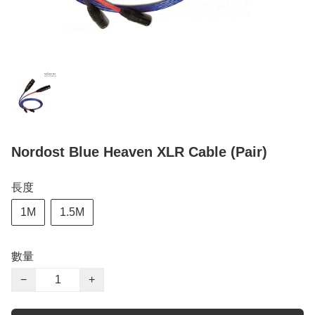
Nordost Blue Heaven XLR Cable (Pair)
長度
1M
1.5M
數量
−
+