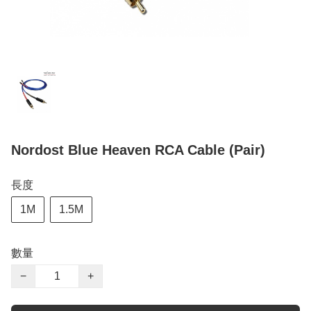
Nordost Blue Heaven RCA Cable (Pair)
長度
1M
1.5M
數量
−
+