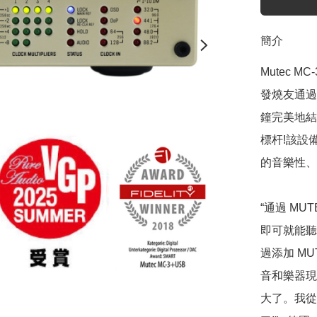
簡介
Mutec M
發燒友通過將 
鐘完美地結
標杆!該設
的音樂性、
“通過 MU
即可就能聽
過添加 MU
音和樂器現
大了。我從