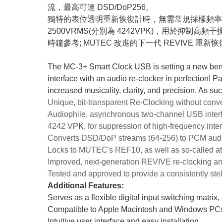
流，最高可達 DSD/DoP256。
獨特的表位透明重新恢復計時，無需常規採樣頻率轉
2500VRMS(分別為 4242VPK)，用於抑制高頻干擾
時鐘參考; MUTEC 改進的下一代 REVIVE 重
The MC-3+ Smart Clock USB is setting a new benc
interface with an audio re-clocker in perfection!
increased musicality, clarity, and precision. As s
Unique, bit-transparent Re-Clocking without conve
Audiophile, asynchronous two-channel USB interface
4242 V
PK
, for suppression of high-frequency inte
Converts DSD/DoP streams (64-256) to PCM audio 
Locks to MUTEC's REF10, as well as so-called a
Improved, next-generation REVIVE re-clocking 
Tested and approved to provide a consistently ste
Additional Features:
Serves as a flexible digital input switching matrix
Compatible to Apple Macintosh and Windows PC
Intuitive user interface and easy installation