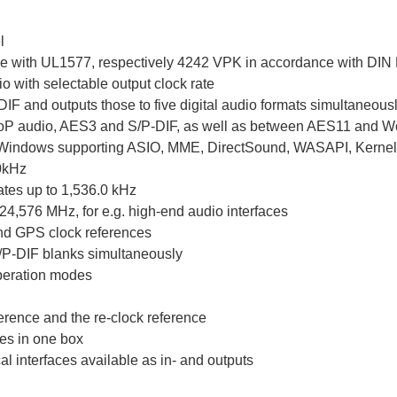
l
ce with UL1577, respectively 4242 VPK in accordance with DIN
with selectable output clock rate
F and outputs those to five digital audio formats simultaneous
 audio, AES3 and S/P-DIF, as well as between AES11 and W
r Windows supporting ASIO, MME, DirectSound, WASAPI, Kernel 
.0kHz
rates up to 1,536.0 kHz
4,576 MHz, for e.g. high-end audio interfaces
nd GPS clock references
P-DIF blanks simultaneously
 operation modes
eference and the re-clock reference
es in one box
 interfaces available as in- and outputs