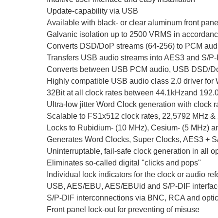
Update-capability via USB
Available with black- or clear aluminum front pane
Galvanic isolation up to 2500 VRMS in accordan
Converts DSD/DoP streams (64-256) to PCM audio 
Transfers USB audio streams into AES3 and S/P-DI
Converts between USB PCM audio, USB DSD/DoP
Highly compatible USB audio class 2.0 driver fo
32Bit at all clock rates between 44.1kHzand 192
Ultra-low jitter Word Clock generation with clock 
Scalable to FS1x512 clock rates, 22,5792 MHz & 2
Locks to Rubidium- (10 MHz), Cesium- (5 MHz) a
Generates Word Clocks, Super Clocks, AES3 + S/
Uninterruptable, fail-safe clock generation in all
Eliminates so-called digital "clicks and pops"
Individual lock indicators for the clock or audio r
USB, AES/EBU, AES/EBUid and S/P-DIF interfac
S/P-DIF interconnections via BNC, RCA and optical
Front panel lock-out for preventing of misuse