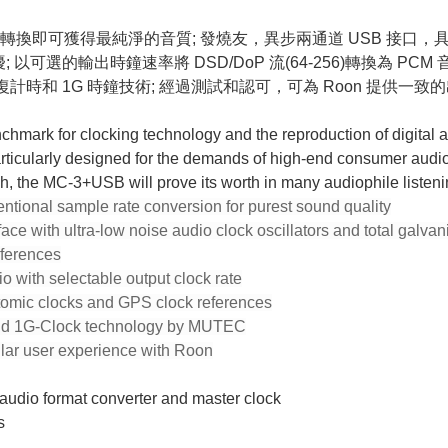
換即可獲得最純淨的音質; 發燒友，異步兩通道 USB 接口
; 以可選的輸出時鐘速率將 DSD/DoP 流(64-256)轉換為 PCM 音
新恢復計時和 1G 時鐘技術; 經過測試和認可，可為 Roon 提供一
hmark for clocking technology and the reproduction of digital
 Particularly designed for the demands of high-end consumer aud
uch, the MC‑3+USB will prove its worth in many audiophile liste
ntional sample rate conversion for purest sound quality
 with ultra-low noise audio clock oscillators and total galvani
rferences
with selectable output clock rate
tomic clocks and GPS clock references
and 1G-Clock technology by MUTEC
llar user experience with Roon
, audio format converter and master clock
s