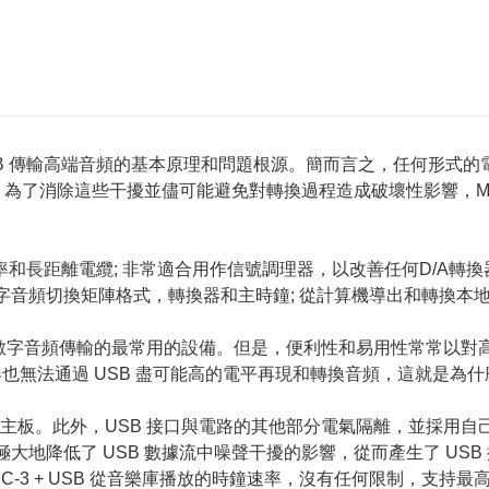
SB 傳輸高端音頻的基本原理和問題根源。簡而言之，任何形式的
消除這些干擾並儘可能避免對轉換過程造成破壞性影響，MC-3 + S
和長距離電纜; 非常適合用作信號調理器，以改善任何D/A轉換
字音頻切換矩陣格式，轉換器和主時鐘; 從計算機導出和轉換本地D
於數字音頻傳輸的最常用的設備。但是，便利性和易用性常常以對
無法通過 USB 盡可能高的電平再現和轉換音頻，這就是為什麼使用數
主板。此外，USB 接口與電路的其他部分電氣隔離，並採用自
極大地降低了 USB 數據流中噪聲干擾的影響，從而產生了 USB
3 + USB 從音樂庫播放的時鐘速率，沒有任何限制，支持最高速率