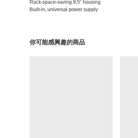
Rack-space-saving 9.5" housing
Built-in, universal power supply
你可能感興趣的商品