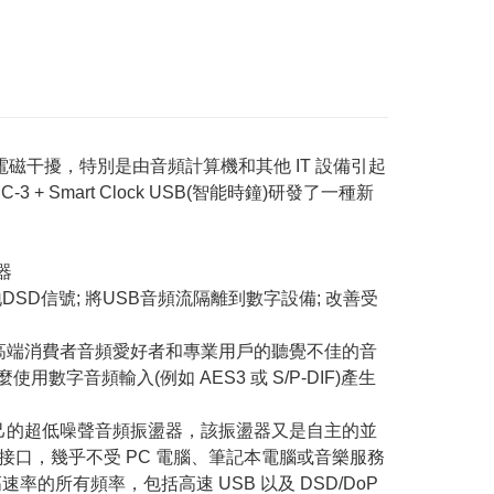
電磁干擾，特別是由音頻計算機和其他 IT 設備引起
mart Clock USB(智能時鐘)研發了一種新
器
SD信號; 將USB音頻流隔離到數字設備; 改善受
高端消費者音頻愛好者和專業用戶的聽覺不佳的音
字音頻輸入(例如 AES3 或 S/P-DIF)產生
己的超低噪聲音頻振盪器，該振盪器又是自主的並
 接口，幾乎不受 PC 電腦、筆記本電腦或音樂服務
的所有頻率，包括高速 USB 以及 DSD/DoP