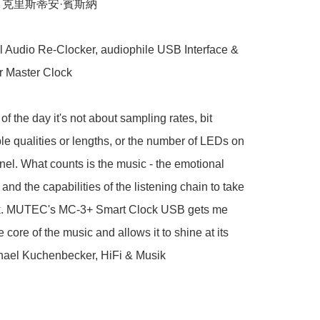
國 - 克里斯蒂安·賓斯納

 Audio Re-Clocker, audiophile USB Interface & 
er Master Clock

of the day it's not about sampling rates, bit 
le qualities or lengths, or the number of LEDs on 
anel. What counts is the music - the emotional 
and the capabilities of the listening chain to take 
k. MUTEC's MC‑3+ Smart Clock USB gets me 
e core of the music and allows it to shine at its 
chael Kuchenbecker, HiFi & Musik