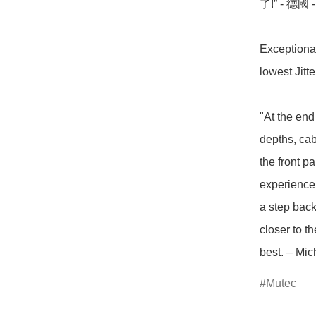
了!” - 德
Exceptional
lowest Jitt
"At the end 
depths, cab
the front p
experience 
a step bac
closer to th
best. – Mi
Mutec