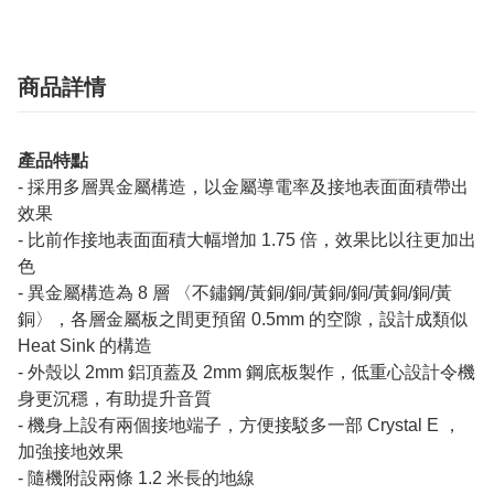
商品詳情
產品特點
- 採用多層異金屬構造，以金屬導電率及接地表面面積帶出
效果
- 比前作接地表面面積大幅增加 1.75 倍，效果比以往更加出
色
- 異金屬構造為 8 層 〈不鏽鋼/黃銅/銅/黃銅/銅/黃銅/銅/黃
銅〉，各層金屬板之間更預留 0.5mm 的空隙，設計成類似
Heat Sink 的構造
- 外殼以 2mm 鋁頂蓋及 2mm 鋼底板製作，低重心設計令機
身更沉穩，有助提升音質
- 機身上設有兩個接地端子，方便接駁多一部 Crystal E ，
加強接地效果
- 隨機附設兩條 1.2 米長的地線