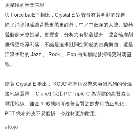
更精緻的音樂表現

與 Force barEP 相比，Crystal E 對聲音有著明顯的改進。
除了消除訊噪讓背景更黑更靜外，中／中低頻的人聲、樂器
聲聽起來更飽滿、更豐富，分析力有顯著提升，聲音輪廓刻
畫得更乾淨利落，不論是追求壯闊空間感的古典樂曲，還是
活潑生動的 Jazz 、 Rock 、 Pop 曲風都能發揮得更淋漓盡
致。

隨著 Crystal E 推出， KOJO 亦為用家帶來兩個系列的發燒
級地線選擇， Clone1 採用 PC Triple-C 為導體的高質素音
響用地線。鍍金 Y 形插頭可改善音質之餘亦可防止氧化，
PET 織布外皮不易磨損，令線材更加耐用。
Kojo