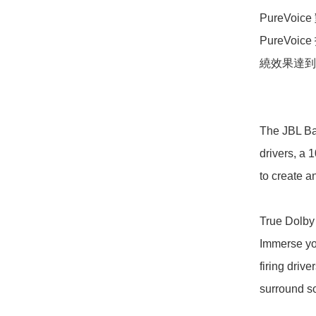
PureVoi
PureV
繞效果達到
The JBL Bar
drivers, a 
to create 
True Dolby
Immerse you
firing driv
surround so