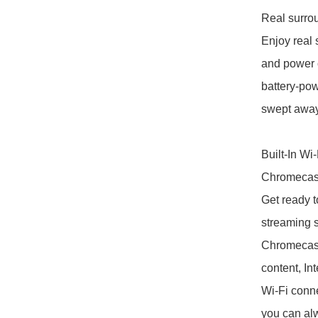
Real surro
Enjoy real 
and power c
battery-po
swept away
Built-In Wi
Chromecast
Get ready t
streaming 
Chromecast 
content, Int
Wi-Fi conne