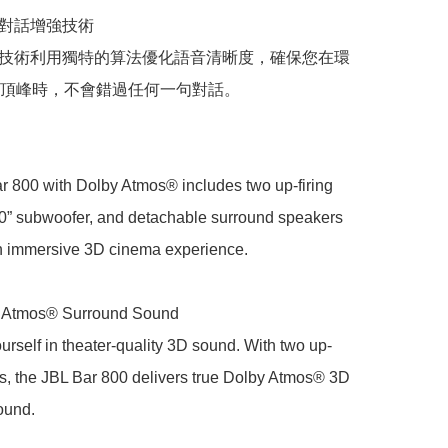
ce 對話增強技術

oice 技術利用獨特的算法優化語音清晰度，確保您在環
頂峰時，不會錯過任何一句對話。

 800 with Dolby Atmos® includes two up-firing 
10” subwoofer, and detachable surround speakers 
an immersive 3D cinema experience.

 Atmos® Surround Sound

rself in theater-quality 3D sound. With two up-
ers, the JBL Bar 800 delivers true Dolby Atmos® 3D 
und.
