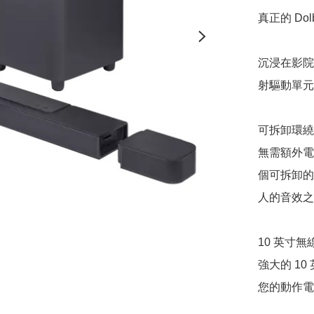
真正的 Dol
沉浸在影院品
射驅動單元，帶
可拆卸環繞
無需額外電
個可拆卸的
人的音效之
10 英寸無
強大的 1
您的動作電