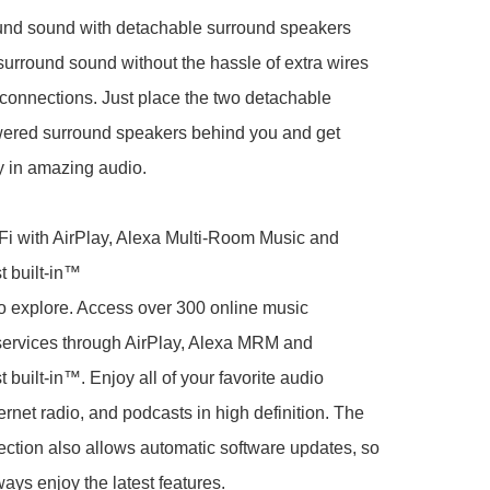
und sound with detachable surround speakers

surround sound without the hassle of extra wires 
onnections. Just place the two detachable 
wered surround speakers behind you and get 
 in amazing audio.

-Fi with AirPlay, Alexa Multi-Room Music and 
 built-in™

o explore. Access over 300 online music 
services through AirPlay, Alexa MRM and 
built-in™. Enjoy all of your favorite audio 
ernet radio, and podcasts in high definition. The 
ction also allows automatic software updates, so 