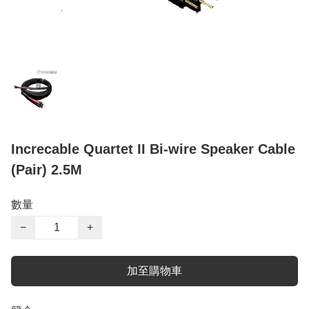
Increcable Quartet II Bi-wire Speaker Cable
(Pair) 2.5M
數量
−
+
加至購物車