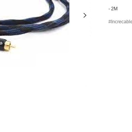
- 2M
Increcabl