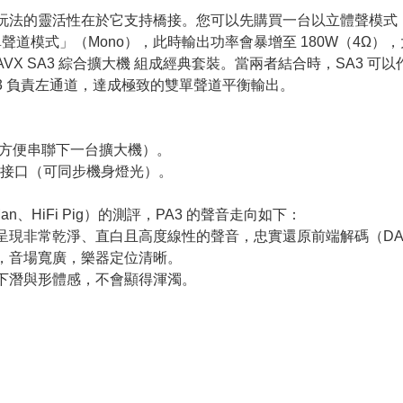
A3 最大的玩法的靈活性在於它支持橋接。您可以先購買一台以立體聲模
單聲道模式」（Mono），此時輸出功率會暴增至 180W（4Ω
OTAVX SA3 綜合擴大機 組成經典套裝。當兩者結合時，SA3 可
PA3 負責左通道，達成極致的雙單聲道平衡輸出。
輸出（方便串聯下一台擴大機）。
燈光連動接口（可同步機身燈光）。
Man、HiFi Pig）的測評，PA3 的聲音走向如下：
是呈現非常乾淨、直白且高度線性的聲音，忠實還原前端解碼（D
局，音場寬廣，樂器定位清晰。
的下潛與形體感，不會顯得渾濁。