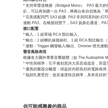
* 支持單聲道橋接（Bridged Mono） P
叭，可以再加購一台 PA3，將兩台各自切換為「
* 完美搭配同門 SA3 綜擴 PA3 常與同系列的 I
連動 PA3。在橋接狀態下，SA3 負責右通道，
接口配置
* 輸入：1 組單端 RCA 類比輸入。
* 輸出：1 組喇叭線接線柱、1 組 RCA 類比
* 連動：Trigger 觸發輸入/輸出、Dimmer 
聲音風格表現
根據各大國外專業音響媒體（如 The Audiophile 
* 中性與精準：它不會刻意誇大高音或低音，而
* 優異的樂器分離度：得益於內部良好的電路佈
* 低頻扎實受控：低音速度快且精準，具有良好
你可能感興趣的商品