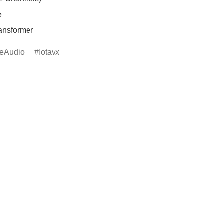


transformer
eAudio
Iotavx
。