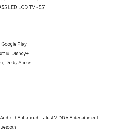
55 LED LCD TV - 55"



 Google Play,

tflix, Disney+

n, Dolby Atmos

droid Enhanced, Latest VIDDA Entertainment 
luetooth