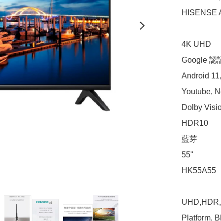
HISENSE A
4K UHD

Google 認証
Android 11,
Youtube, Ne
Dolby Visio
HDR10

藍芽

55"

HK55A55

UHD,HDR,An
Platform, B