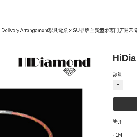
livery Arrangement
聯興電業 x SU品牌全新型象專門店開幕
HiDia
數量
−
簡介
- 1M
