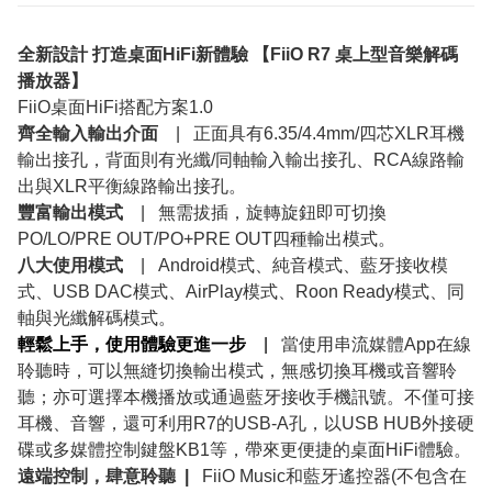
全新設計 打造桌面HiFi新體驗 【FiiO R7 桌上型音樂解碼
播放器】
FiiO桌面HiFi搭配方案1.0
齊全輸入輸出介面
| 正面具有6.35/4.4mm/四芯XLR耳機
輸出接孔，背面則有光纖/同軸輸入輸出接孔、RCA線路輸
出與XLR平衡線路輸出接孔。
豐富輸出模式
| 無需拔插，旋轉旋鈕即可切換
PO/LO/PRE OUT/PO+PRE OUT四種輸出模式。
八大使用模式
| Android模式、純音模式、藍牙接收模
式、USB DAC模式、AirPlay模式、Roon Ready模式、同
軸與光纖解碼模式。
輕鬆上手，使用體驗更進一步
|
當使用串流媒體App在線
聆聽時，可以無縫切換輸出模式，無感切換耳機或音響聆
聽；亦可選擇本機播放或通過藍牙接收手機訊號。不僅可接
耳機、音響，還可利用R7的USB-A孔，以USB HUB外接硬
碟或多媒體控制鍵盤KB1等，帶來更便捷的桌面HiFi體驗。
遠端控制，肆意聆聽 |
FiiO Music和藍牙遙控器(不包含在