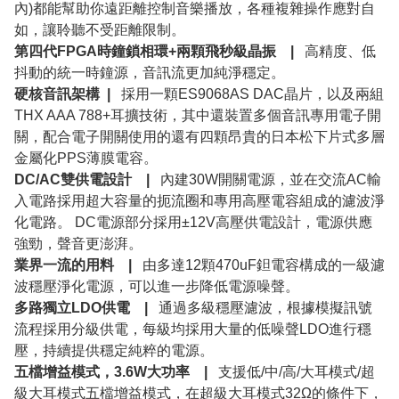
內)都能幫助你遠距離控制音樂播放，各種複雜操作應對自
如，讓聆聽不受距離限制。
第四代FPGA時鐘鎖相環+兩顆飛秒級晶振 |
高精度、低
抖動的統一時鐘源，音訊流更加純淨穩定。
硬核音訊架構 |
採用一顆ES9068AS DAC晶片，以及兩組
THX AAA 788+耳擴技術，其中還裝置多個音訊專用電子開
關，配合電子開關使用的還有四顆昂貴的日本松下片式多層
金屬化PPS薄膜電容。
DC/AC雙供電設計 |
內建30W開關電源，並在交流AC輸
入電路採用超大容量的扼流圈和專用高壓電容組成的濾波淨
化電路。 DC電源部分採用±12V高壓供電設計，電源供應
強勁，聲音更澎湃。
業界一流的用料 |
由多達12顆470uF鉭電容構成的一級濾
波穩壓淨化電源，可以進一步降低電源噪聲。
多路獨立LDO供電 |
通過多級穩壓濾波，根據模擬訊號
流程採用分級供電，每級均採用大量的低噪聲LDO進行穩
壓，持續提供穩定純粹的電源。
五檔增益模式，3.6W大功率 |
支援低/中/高/大耳模式/超
級大耳模式五檔增益模式，在超級大耳模式32Ω的條件下，