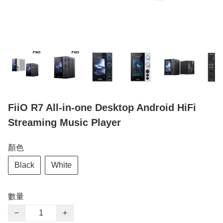
FiiO R7 All-in-one Desktop Android HiFi
Streaming Music Player
顏色
Black
White
數量
−
+