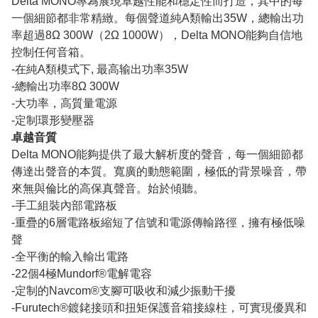
Delta MONO專為展現卓越性能和穩定性而打造，其中的每
一個細節都非常精緻。每個聲道純A類輸出35W，總輸出功
率超過8Ω 300W（2Ω 1000W），Delta MONO能夠自信地
控制任何音箱。
-在純A類模式下, 最高输出功率35W
-總輸出功率8Ω 300W
-大功率，高質量電源
-定制環形變壓器
卓越音質
Delta MONO能夠提供了最大解析度的聲音，每一個細節都
傳達出聲音的本質。寬廣的動態範圍，極低的背景噪音，帶
來無與倫比的高保真聲音。始於傾聽。
-手工組裝內部電路板
-重疊的6層電路板縮短了信號和電源傳輸路徑，擁有極低噪
聲
-全平衡的輸入輸出電路
-22個4極Mundorf®電解電容
-定制的Navcom®支腳可吸收和減少振動干擾
-Furutech®鍍銠接頭和扭矩保護音箱接線柱，可實現優異和