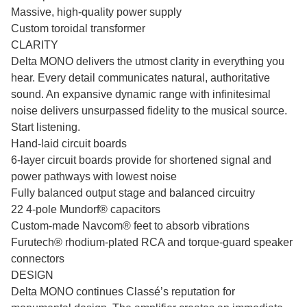
Massive, high-quality power supply
Custom toroidal transformer
CLARITY
Delta MONO delivers the utmost clarity in everything you
hear. Every detail communicates natural, authoritative
sound. An expansive dynamic range with infinitesimal
noise delivers unsurpassed fidelity to the musical source.
Start listening.
Hand-laid circuit boards
6-layer circuit boards provide for shortened signal and
power pathways with lowest noise
Fully balanced output stage and balanced circuitry
22 4-pole Mundorf® capacitors
Custom-made Navcom® feet to absorb vibrations
Furutech® rhodium-plated RCA and torque-guard speaker
connectors
DESIGN
Delta MONO continues Classé’s reputation for