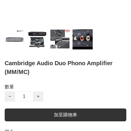
Cambridge Audio Duo Phono Amplifier
(MM/MC)
數量
−
+
加至購物車