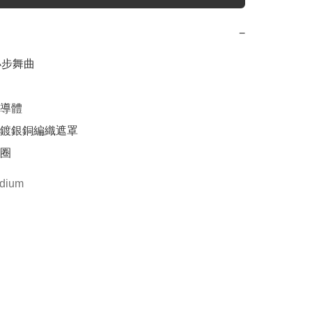
−
小步舞曲

導體

率鍍銀銅編織遮罩

圈
dium