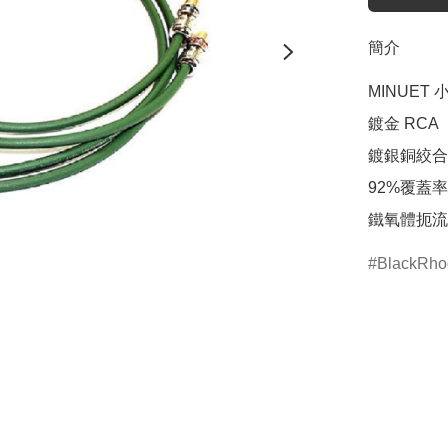
簡介
MINUET 
鍍金 RCA

鍍銀銅絞合
92%覆蓋
鐵氧體扼流
BlackRho