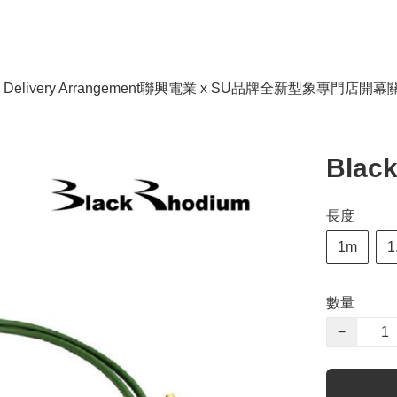
livery Arrangement
聯興電業 x SU品牌全新型象專門店開幕
Blac
長度
1m
1
數量
−